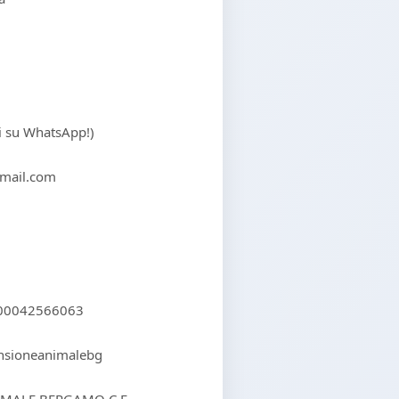
ci su WhatsApp!)
mail.com
000042566063
ensioneanimalebg