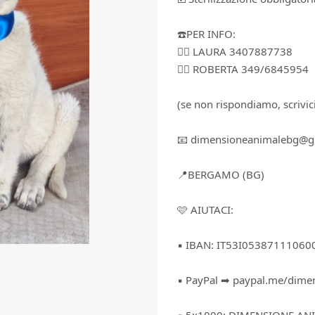
☎️PER INFO:
👉🏻 LAURA ‪3407887738
👉🏻 ROBERTA 349/6845954
(se non rispondiamo, scrivi
📧 dimensioneanimalebg@g
📍BERGAMO (BG)
🩷 AIUTACI:
▪️ IBAN: IT53I0538711106
▪️ PayPal ➡ paypal.me/dim