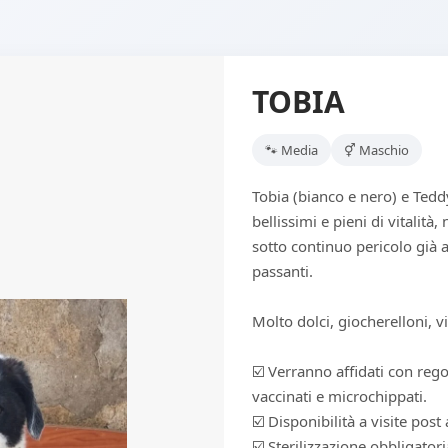
TOBIA
🐾 Media
⚥ Maschio
Tobia (bianco e nero) e Teddy
bellissimi e pieni di vitalità,
sotto continuo pericolo già ai
passanti.
Molto dolci, giocherelloni, vi
☑️ Verranno affidati con reg
vaccinati e microchippati.
☑️ Disponibilità a visite post
☑️ Sterilizzazione obbligatori