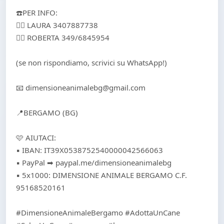
☎️PER INFO:
👉🏻 LAURA 3407887738
👉🏻 ROBERTA 349/6845954
(se non rispondiamo, scrivici su WhatsApp!)
📧 dimensioneanimalebg@gmail.com
📍BERGAMO (BG)
🩷 AIUTACI:
▪️ IBAN: IT39X0538752540000042566063
▪️ PayPal ➡ paypal.me/dimensioneanimalebg
▪️ 5x1000: DIMENSIONE ANIMALE BERGAMO C.F.
95168520161
#DimensioneAnimaleBergamo #AdottaUnCane