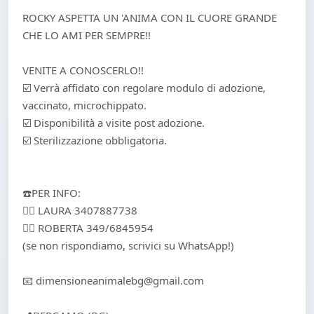
ROCKY ASPETTA UN 'ANIMA CON IL CUORE GRANDE
CHE LO AMI PER SEMPRE!!
VENITE A CONOSCERLO!!
☑️ Verrà affidato con regolare modulo di adozione,
vaccinato, microchippato.
☑️ Disponibilità a visite post adozione.
☑️ Sterilizzazione obbligatoria.
☎️PER INFO:
👉🏻 LAURA ‪3407887738
👉🏻 ROBERTA 349/6845954
(se non rispondiamo, scrivici su WhatsApp!)
📧 dimensioneanimalebg@gmail.com