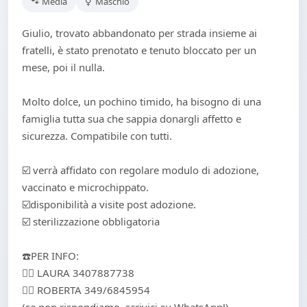
🐾 Media
⚥ Maschio
Giulio, trovato abbandonato per strada insieme ai
fratelli, è stato prenotato e tenuto bloccato per un
mese, poi il nulla.
Molto dolce, un pochino timido, ha bisogno di una
famiglia tutta sua che sappia donargli affetto e
sicurezza. Compatibile con tutti.
☑️ verrà affidato con regolare modulo di adozione,
vaccinato e microchippato.
☑️disponibilità a visite post adozione.
☑️ sterilizzazione obbligatoria
☎️PER INFO:
👉🏻 LAURA ‪3407887738
👉🏻 ROBERTA 349/6845954