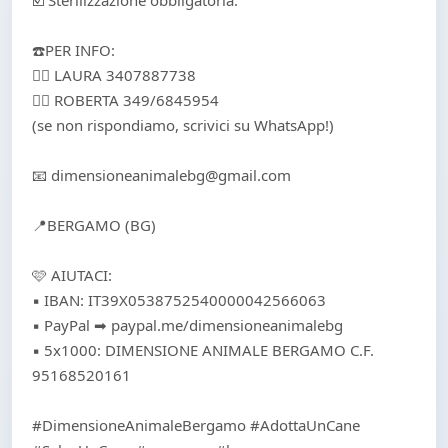
☑️ Sterilizzazione obbligatoria.
☎️PER INFO:
👉🏻 LAURA 3407887738
👉🏻 ROBERTA 349/6845954
(se non rispondiamo, scrivici su WhatsApp!)
📧 dimensioneanimalebg@gmail.com
📍BERGAMO (BG)
🩷 AIUTACI:
▪️ IBAN: IT39X0538752540000042566063
▪️ PayPal ➡ paypal.me/dimensioneanimalebg
▪️ 5x1000: DIMENSIONE ANIMALE BERGAMO C.F.
95168520161
#DimensioneAnimaleBergamo #AdottaUnCane