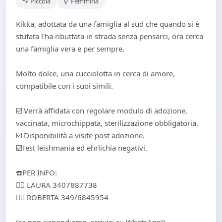
🐾 Piccola
⚥ Femmina
Kikka, adottata da una famiglia al sud che quando si è
stufata l'ha ributtata in strada senza pensarci, ora cerca
una famiglia vera e per sempre.
Molto dolce, una cucciolotta in cerca di amore,
compatibile con i suoi simili.
☑️ Verrà affidata con regolare modulo di adozione,
vaccinata, microchippata, sterilizzazione obbligatoria.
☑️ Disponibilità a visite post adozione.
☑️Test leishmania ed ehrlichia negativi.
☎️PER INFO:
👉🏻 LAURA ‪3407887738
👉🏻 ROBERTA 349/6845954