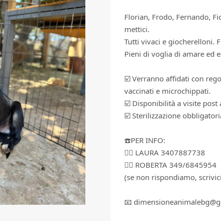
Florian, Frodo, Fernando, Fi
mettici.
Tutti vivaci e giocherelloni
Pieni di voglia di amare ed 
☑️ Verranno affidati con reg
vaccinati e microchippati.
☑️ Disponibilità a visite post
☑️ Sterilizzazione obbligatori
☎️PER INFO:
👉🏻 LAURA 3407887738
👉🏻 ROBERTA 349/6845954
(se non rispondiamo, scrivi
📧 dimensioneanimalebg@g