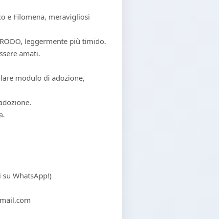
co e Filomena, meravigliosi
. FRODO, leggermente più timido.
essere amati.
olare modulo di adozione,
 adozione.
a.
ci su WhatsApp!)
mail.com