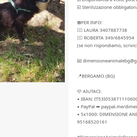
☑️ Sterilizzazione obbligatori
☎️PER INFO:
👉🏻 LAURA 3407887738
👉🏻 ROBERTA 349/6845954
(se non rispondiamo, scrivi
📧 dimensioneanimalebg@g
📍BERGAMO (BG)
🩷 AIUTACI:
▪️ IBAN: IT53I0538711106
▪️ PayPal ➡ paypal.me/dim
▪️ 5x1000: DIMENSIONE AN
95168520161