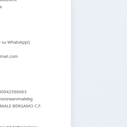
a
ci su WhatsApp!)
mail.com
000042566063
ensioneanimalebg
IMALE BERGAMO C.F.