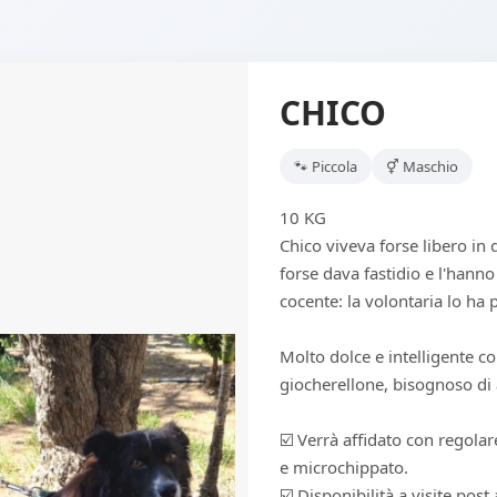
CHICO
🐾 Piccola
⚥ Maschio
10 KG
Chico viveva forse libero in 
forse dava fastidio e l'hanno 
cocente: la volontaria lo ha 
Molto dolce e intelligente co
giocherellone, bisognoso di 
☑️ Verrà affidato con regola
e microchippato.
☑️ Disponibilità a visite pos