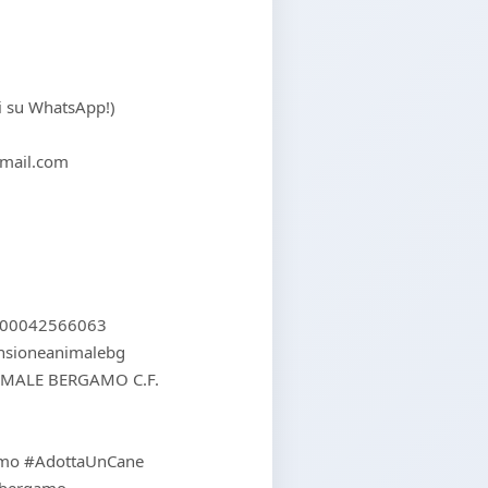
ci su WhatsApp!)
mail.com
000042566063
ensioneanimalebg
IMALE BERGAMO C.F.
mo #AdottaUnCane