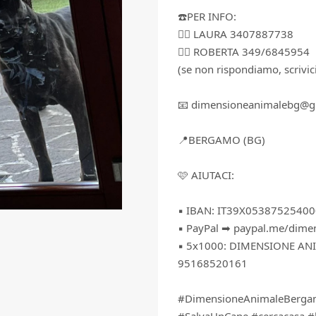
☎️PER INFO:
👉🏻 LAURA 3407887738
👉🏻 ROBERTA 349/6845954
(se non rispondiamo, scrivi
📧 dimensioneanimalebg@g
📍BERGAMO (BG)
🩷 AIUTACI:
▪️ IBAN: IT39X0538752540
▪️ PayPal ➡ paypal.me/dim
▪️ 5x1000: DIMENSIONE AN
95168520161
#DimensioneAnimaleBerga