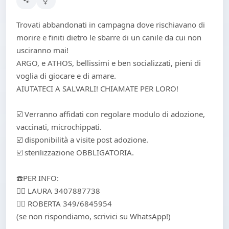
🐾
⚥
Trovati abbandonati in campagna dove rischiavano di
morire e finiti dietro le sbarre di un canile da cui non
usciranno mai!
ARGO, e ATHOS, bellissimi e ben socializzati, pieni di
voglia di giocare e di amare.
AIUTATECI A SALVARLI! CHIAMATE PER LORO!
☑️ Verranno affidati con regolare modulo di adozione,
vaccinati, microchippati.
☑️ disponibilità a visite post adozione.
☑️ sterilizzazione OBBLIGATORIA.
☎️PER INFO:
👉🏻 LAURA ‪3407887738
👉🏻 ROBERTA 349/6845954
(se non rispondiamo, scrivici su WhatsApp!)