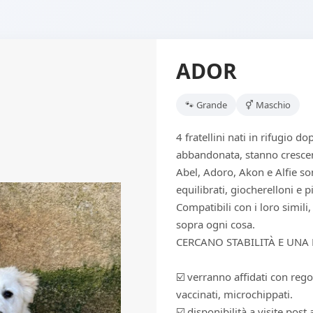
ADOR
🐾 Grande
⚥ Maschio
4 fratellini nati in rifugio 
abbandonata, stanno cresce
Abel, Adoro, Akon e Alfie so
equilibrati, giocherelloni e p
Compatibili con i loro simili
sopra ogni cosa.
CERCANO STABILITÀ E UNA 
☑️ verranno affidati con reg
vaccinati, microchippati.
☑️ disponibilità a visite post