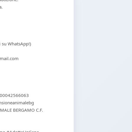
a.
ci su WhatsApp!)
mail.com
000042566063
ensioneanimalebg
IMALE BERGAMO C.F.