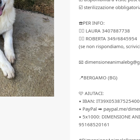
☑️ sterilizzazione obbligatori
☎️PER INFO:
👉🏻 LAURA ‪3407887738
👉🏻 ROBERTA 349/6845954
(se non rispondiamo, scrivi
📧 dimensioneanimalebg@g
📍BERGAMO (BG)
🩷 AIUTACI:
▪️ IBAN: IT39X0538752540
▪️ PayPal ➡ paypal.me/dim
▪️ 5x1000: DIMENSIONE AN
95168520161